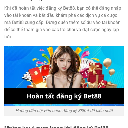
Khi đã hoàn tất việc đăng ký Bet88, bạn có thể đăng nhập
vào tài khoản và bắt đầu khám phá các dịch vụ cá cược
mà Bet88 cung cấp. Đừng quên thêm số dư vào tài khoản
để có thể tham gia vào các trò chơi và đặt cược ngay lập
tức.
Hướng dẫn hội viên cách đăng ký 88Bet dễ hiểu nhất