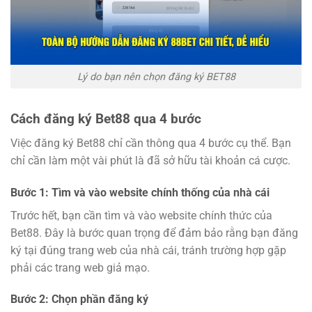
Lý do bạn nên chọn đăng ký BET88
Cách đăng ký Bet88 qua 4 bước
Việc đăng ký Bet88 chỉ cần thông qua 4 bước cụ thể. Bạn
chỉ cần làm một vài phút là đã sở hữu tài khoản cá cược.
Bước 1: Tìm và vào website chính thống của nhà cái
Trước hết, bạn cần tìm và vào website chính thức của
Bet88. Đây là bước quan trọng để đảm bảo rằng bạn đăng
ký tại đúng trang web của nhà cái, tránh trường hợp gặp
phải các trang web giả mạo.
Bước 2: Chọn phần đăng ký