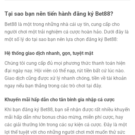
Tại sao bạn nên tiến hành đăng ký Bet88?
Bet88 là một trong những nhà cái uy tín, cung cấp cho
người chơi một trải nghiệm cá cược hoàn hảo. Dưới đây là
một số lý do tại sao bạn nên lựa chọn đăng ký Bet88:
Hệ thống giao dịch nhanh, gọn, tuyệt mật
Chúng tôi cung cấp đủ mọi phương thức thanh toán hiện
đại ngày nay. Hội viên có thể nạp, rút tiền bất cứ lúc nào.
Giao dịch cũng được xử lý nhanh chóng, tiền về tài khoản
ngay nếu bạn thắng trong các trò chơi tại đây.
Khuyến mãi hấp dẫn cho tân binh gia nhập cá cược
Khi bạn đăng ký Bet88, bạn sẽ nhận được rất nhiều khuyến
mãi hấp dẫn như bonus chào mừng, miễn phí cược, hay
các giải thưởng lớn trong các sự kiện cá cược. Đây là một
lợi thế tuyệt vời cho những người chơi mới muốn thử sức