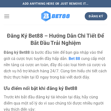
Chuyển
ADD ANYTHING HERE OR JUST REMOVE IT...
đến
nội
ĐĂNG KÝ
dung
Đăng Ký Bet88 – Hướng Dẫn Chi Tiết Để
Bắt Đầu Trải Nghiệm
Đăng ký Bet88
là bước đầu tiên để bạn gia nhập vào thế
giới cá cược trực tuyến đầy hấp dẫn.
Bet 88
cung cấp một
nền tảng cá cược an toàn, đầy đủ các loại hình cá cược và
dịch vụ hỗ trợ khách hàng 24/7. Cùng tìm hiểu chi tiết cách
thức thực hiện tại ID ngay trong bài viết dưới đây.
Ưu điểm nổi bật khi đăng ký Bet88
Trước khi bắt đầu đăng ký tài khoản tại đây, hãy cùng
điểm qua một số lý do vì sao chúng tôi được nhiều người
yêu thích đến vậy: