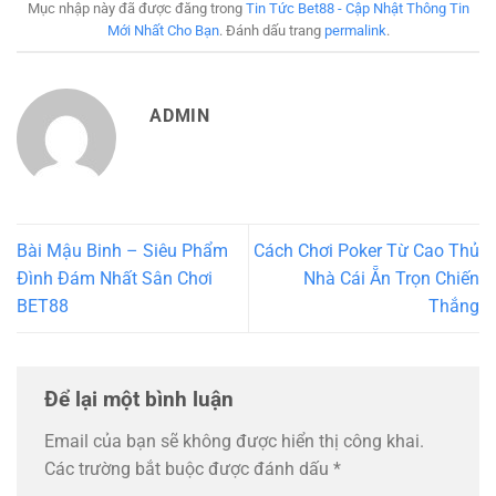
Mục nhập này đã được đăng trong
Tin Tức Bet88 - Cập Nhật Thông Tin
Mới Nhất Cho Bạn
. Đánh dấu trang
permalink
.
ADMIN
Bài Mậu Binh – Siêu Phẩm
Cách Chơi Poker Từ Cao Thủ
Đình Đám Nhất Sân Chơi
Nhà Cái Ẵn Trọn Chiến
BET88
Thắng
Để lại một bình luận
Email của bạn sẽ không được hiển thị công khai.
Các trường bắt buộc được đánh dấu
*