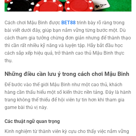
Cách chơi Mậu Binh được
BET88
trình bày rõ ràng trong
bài viết dưới đây, giúp bạn nắm vững từng bước một. Dù
cách tham gia tưởng chừng đơn giản nhưng để thành thạo
thì cần rất nhiều kỹ năng và luyện tập. Hãy bắt đầu học
cách sắp xếp hiệu quả, trở thành cao thủ Mậu Binh thực
thụ.
Những điều cần lưu ý trong cách chơi Mậu Binh
Để bước vào thế giới Mậu Binh như một cao thủ, khách
hàng cần thấu hiểu một số kiến thức nền tảng. Đây là hành
trang không thể thiếu để hội viên tự tin hơn khi tham gia
game bài thú vị này.
Các thuật ngữ quan trọng
Kinh nghiệm từ thành viên kỳ cựu cho thấy việc nắm vững